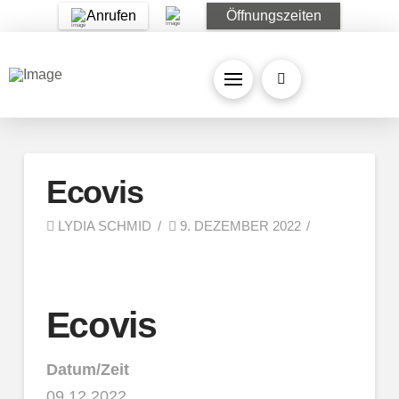
Anrufen
Öffnungszeiten
Ecovis
LYDIA SCHMID
9. DEZEMBER 2022
Ecovis
Datum/Zeit
09.12.2022