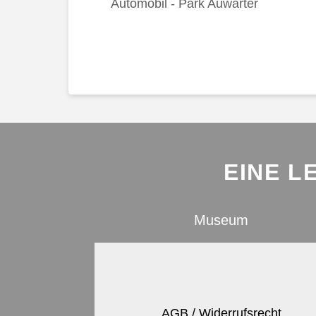
Automobil - Park Auwärter
EINE L
Museum
AGB / Widerrufsrecht